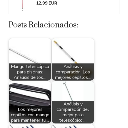
12,99 EUR
Posts Relacionados:
Mango telescópico
Análisis y
para piscinas:
comparación: Los
Análisis de los…
mejores cepillos…
Análisis y
Los mejores
comparación del
cepillos con mango
mejor palo
para mantener tu…
telescópico:…