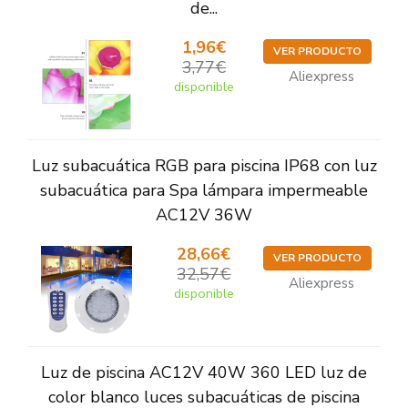
de...
1,96€
VER PRODUCTO
3,77€
Aliexpress
disponible
Luz subacuática RGB para piscina IP68 con luz
subacuática para Spa lámpara impermeable
AC12V 36W
28,66€
VER PRODUCTO
32,57€
Aliexpress
disponible
Luz de piscina AC12V 40W 360 LED luz de
color blanco luces subacuáticas de piscina