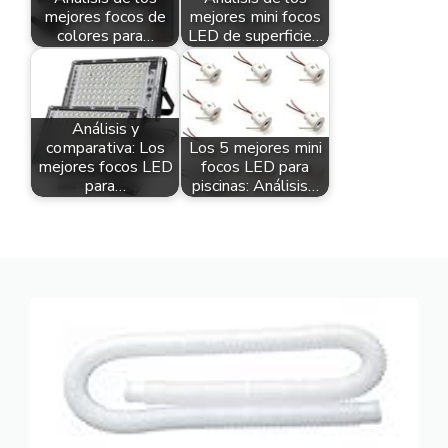
mejores focos de
mejores mini focos
colores para…
LED de superficie…
Análisis y
comparativa: Los
Los 5 mejores mini
mejores focos LED
focos LED para
para…
piscinas: Análisis…