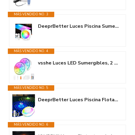
MÁS VENDIDO NO. 3
DeeprBetter Luces Piscina Sumergibles con Control Remoto, Recargable Luz...
MÁS VENDIDO NO. 4
vsshe Luces LED Sumergibles, 2 Piezas Luces Piscina Recargable con Mando,...
MÁS VENDIDO NO. 5
DeeprBetter Luces Piscina Flotantes con Control Remoto, Recargable Luces...
MÁS VENDIDO NO. 6