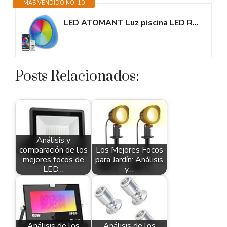
MÁS VENDIDO NO. 10
LED ATOMANT Luz piscina LED RGB 10W Impermeable IP68 Sumergible, Cable 8m,...
Posts Relacionados:
Análisis y
comparación de los
Los Mejores Focos
mejores focos de
para Jardín: Análisis
LED…
y…
Análisis de los
Análisis de los