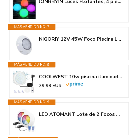
JONRRYIN Luces Flotantes, 4 piezas Iluminación Piscina, Luz de Piscina LED...
MÁS VENDIDO NO. 7
NIGORIY 12V 45W Foco Piscina LED, Luces Subacuáticas IP68 Impermeable, Luz...
MÁS VENDIDO NO. 8
COOLWEST 10w piscina iluminada led, con cable de 7,0m y control remoto, luz...
29,99 EUR
MÁS VENDIDO NO. 9
LED ATOMANT Lote de 2 Focos de piscina LED 45W RGB 12V AC, Luz para Piscina...