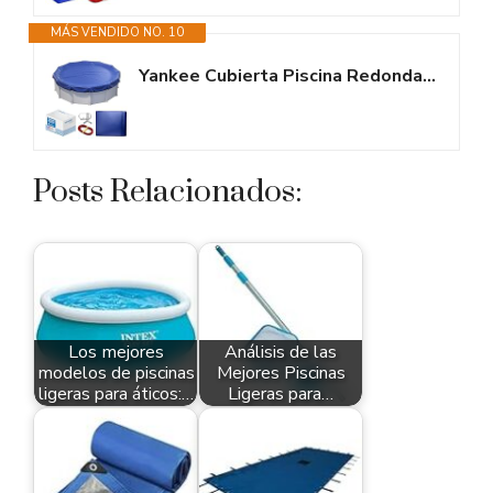
MÁS VENDIDO NO. 10
Yankee Cubierta Piscina Redonda para 366–400 cm | Diámetro Lona Ø 460...
Posts Relacionados:
Los mejores
Análisis de las
modelos de piscinas
Mejores Piscinas
ligeras para áticos:…
Ligeras para…