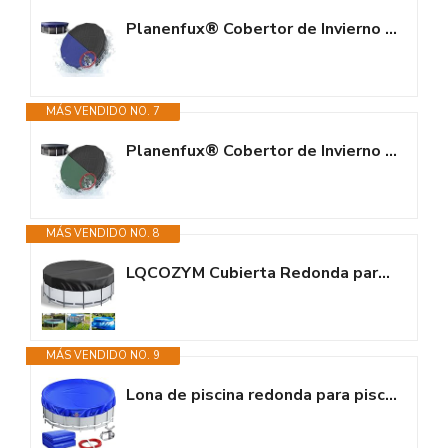
Planenfux® Cobertor de Invierno Redondo para Piscinas de Ø 488 cm...
MÁS VENDIDO NO. 7
Planenfux® Cobertor de Invierno Redondo para Piscinas de Ø 550 cm...
MÁS VENDIDO NO. 8
LQCOZYM Cubierta Redonda para Piscinas de 310 cm, Lonas para Iscinas...
MÁS VENDIDO NO. 9
Lona de piscina redonda para piscinas Ø 320-366 cm, lona solar resistente...