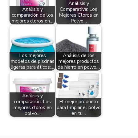
Análisis y
Análisis y
Comparativa: Los
comparación de los
Mejores Cloros en
mejores cloros en…
Polvo…
Los mejores
Análisis de los
modelos de piscinas
mejores productos
ligeras para áticos:…
de hierro en polvo…
Análisis y
comparación: Los
El mejor producto
mejores cloros en
para limpiar el polvo
polvo…
en tu…