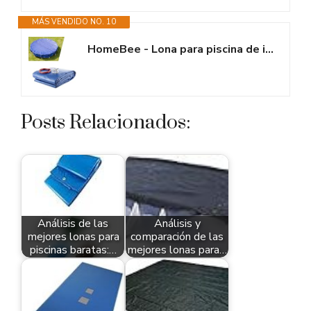
MÁS VENDIDO NO. 10
HomeBee - Lona para piscina de invierno, 2 en 1, de polietileno de 200...
Posts Relacionados:
Análisis de las
Análisis y
mejores lonas para
comparación de las
piscinas baratas:…
mejores lonas para…