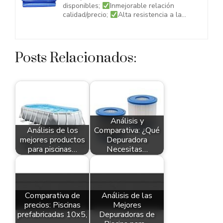
disponibles;
Inmejorable relación
calidad/precio;
Alta resistencia a la...
Posts Relacionados:
Análisis y
Análisis de los
Comparativa: ¿Qué
mejores productos
Depuradora
para piscinas…
Necesitas…
Comparativa de
Análisis de las
precios: Piscinas
Mejores
prefabricadas 10x5,
Depuradoras de