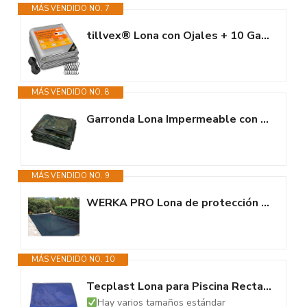
MÁS VENDIDO NO. 7
tillvex® Lona con Ojales + 10 Ganchos y Cuerda de 15 m, Lona de 650 g/m²...
MÁS VENDIDO NO. 8
Garronda Lona Impermeable con Ojales – 5x10 m 100 g/m² – Lona PP...
MÁS VENDIDO NO. 9
WERKA PRO Lona de protección 240g/m2 para Piscina Rectangular 5 x 9 m
MÁS VENDIDO NO. 10
Tecplast Lona para Piscina Rectangular 6x10 m PO155RD – Lona con Red de...
Hay varios tamaños estándar