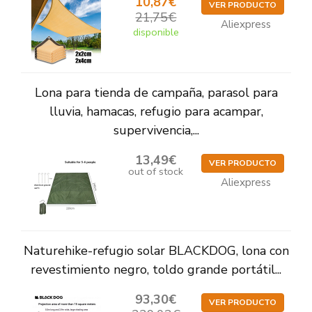
10,87€
VER PRODUCTO
21,75€
Aliexpress
disponible
Lona para tienda de campaña, parasol para
lluvia, hamacas, refugio para acampar,
supervivencia,...
13,49€
VER PRODUCTO
out of stock
Aliexpress
Naturehike-refugio solar BLACKDOG, lona con
revestimiento negro, toldo grande portátil...
93,30€
VER PRODUCTO