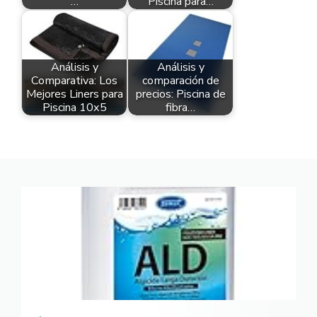
…
Piscina para…
Análisis y
Análisis y
Comparativa: Los
comparación de
Mejores Liners para
precios: Piscina de
Piscina 10x5
fibra…