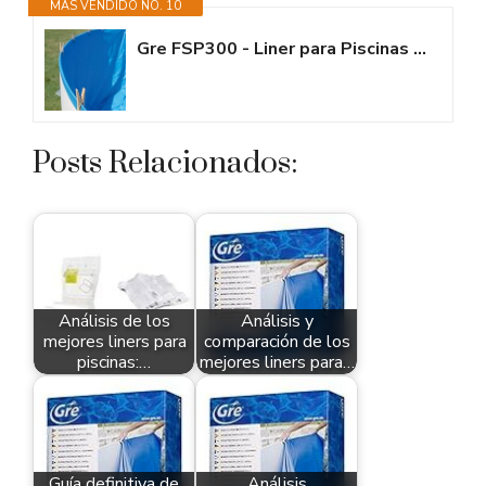
MÁS VENDIDO NO. 10
Gre FSP300 - Liner para Piscinas Redondas, 300 x 90 cm (Largo x Alto),...
Posts Relacionados:
Análisis de los
Análisis y
mejores liners para
comparación de los
piscinas:…
mejores liners para…
Guía definitiva de
Análisis