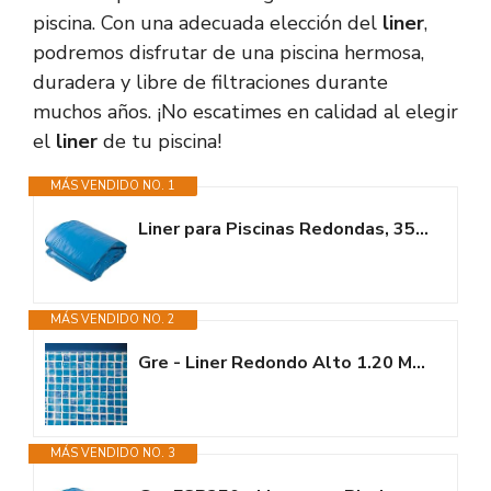
piscina. Con una adecuada elección del
liner
,
podremos disfrutar de una piscina hermosa,
duradera y libre de filtraciones durante
muchos años. ¡No escatimes en calidad al elegir
el
liner
de tu piscina!
MÁS VENDIDO NO. 1
Liner para Piscinas Redondas, 350 x 120 cm (Largo x Alto), Sistema...
MÁS VENDIDO NO. 2
Gre - Liner Redondo Alto 1.20 MTS X 3.5 MTS Piscinas
MÁS VENDIDO NO. 3