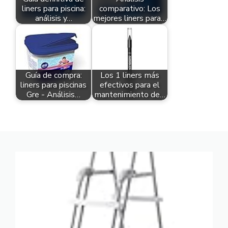
liners para piscina:
comparativo: Los
análisis y…
mejores liners para…
Guía de compra:
Los 1 liners más
liners para piscinas
efectivos para el
Gre - Análisis…
mantenimiento de…