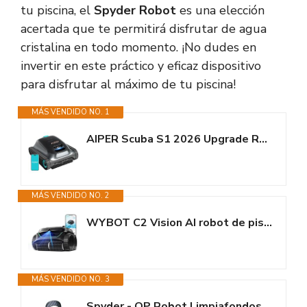
tu piscina, el
Spyder Robot
es una elección
acertada que te permitirá disfrutar de agua
cristalina en todo momento. ¡No dudes en
invertir en este práctico y eficaz dispositivo
para disfrutar al máximo de tu piscina!
MÁS VENDIDO NO. 1
AIPER Scuba S1 2026 Upgrade Robot Piscina Limpiafondos y Paredes, Aspirador...
MÁS VENDIDO NO. 2
WYBOT C2 Vision AI robot de piscina sin cable con cámara y batería, robot...
MÁS VENDIDO NO. 3
Spyder - QP Robot Limpiafondos inalámbrico