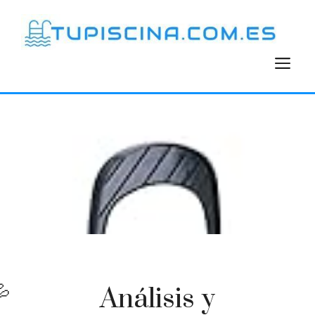
Saltar
al
contenido
M
Análisis y