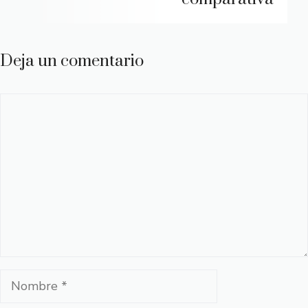
Deja un comentario
Comentario
Nombre