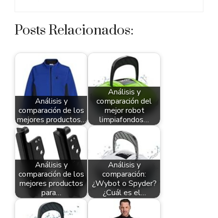
Posts Relacionados:
Análisis y
Análisis y
comparación del
comparación de los
mejor robot
mejores productos…
limpiafondos…
Análisis y
Análisis y
comparación de los
comparación:
mejores productos
¿Wybot o Spyder?
para…
¿Cuál es el…