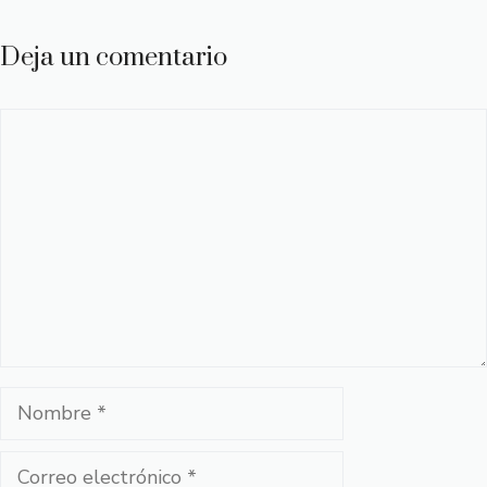
Deja un comentario
Comentario
Nombre
Correo