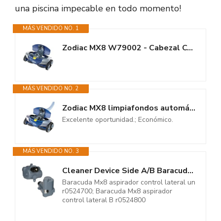
una piscina impecable en todo momento!
MÁS VENDIDO NO. 1
Zodiac MX8 W79002 - Cabezal Completo de Sustitución para Limpiafondos...
MÁS VENDIDO NO. 2
Zodiac MX8 limpiafondos automático
Excelente oportunidad.; Económico.
MÁS VENDIDO NO. 3
Cleaner Device Side A/B Baracuda MX8 Limpiador Dispositivo Lado a/b –...
Baracuda Mx8 aspirador control lateral un
r0524700; Baracuda Mx8 aspirador
control lateral B r0524800