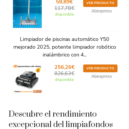
58,89€
VER PRODUCTO
117,78€
Aliexpress
disponible
Limpiador de piscinas automático Y50
mejorado 2025, potente limpiador robótico
inalámbrico con 4...
256,26€
VER PRODUCTO
826,63€
Aliexpress
disponible
Descubre el rendimiento
excepcional del limpiafondos