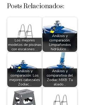
Posts Relacionados:
Análisis y
Los mejores
comparación:
modelos de piscinas
Limpiafondos
con escalones:…
hidráulico…
Análisis y
Análisis y
comparación: Los
comparativa del
mejores cabezales
Zodiac MX8: Tu
Zodiac…
aliado…