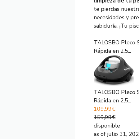
limpieza de tu pi
te pierdas nuestr
necesidades y pr
sabiduría. ¡Tu pis
TALOSBO Pleco Se
Rápida en 2,5...
TALOSBO Pleco Se
Rápida en 2,5...
109,99€
159,99€
disponible
as of julio 31, 2