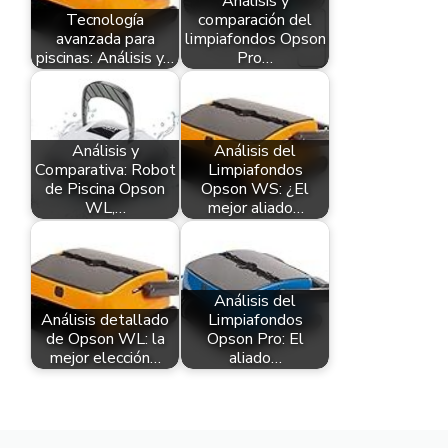
Análisis y
Tecnología
comparación del
avanzada para
limpiafondos Opson
piscinas: Análisis y…
Pro…
Análisis y
Análisis del
Comparativa: Robot
Limpiafondos
de Piscina Opson
Opson WS: ¿El
WL,…
mejor aliado…
Análisis del
Análisis detallado
Limpiafondos
de Opson WL: la
Opson Pro: El
mejor elección…
aliado…