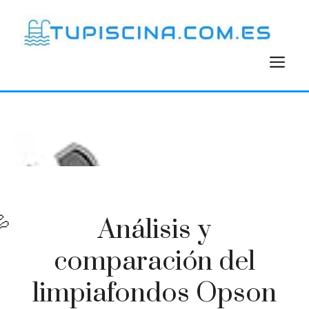
Saltar
al
contenido
M
Análisis y
comparación del
limpiafondos Opson