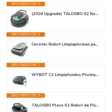
MÁS VENDIDO NO. 5
(2026 Upgrade) TALOSBO S2 Robot Piscina,Doble Filtración, Doble Motor...
MÁS VENDIDO NO. 6
Cecotec Robot Limpiapiscinas para Fondos, Paredes y Línea de Flotación...
MÁS VENDIDO NO. 7
WYBOT C2 Limpiafondos Piscina, Robot Limpiafondos Piscina Inalámbrico...
MÁS VENDIDO NO. 8
TALOSBO Pleco S1 Robot de Piscina con Doble Motor, Robot Limpiafondos...