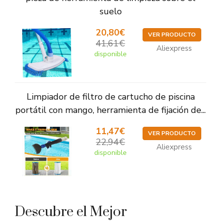
suelo
20,80€
VER PRODUCTO
41,61€
Aliexpress
disponible
Limpiador de filtro de cartucho de piscina
portátil con mango, herramienta de fijación de...
11,47€
VER PRODUCTO
22,94€
Aliexpress
disponible
Descubre el Mejor