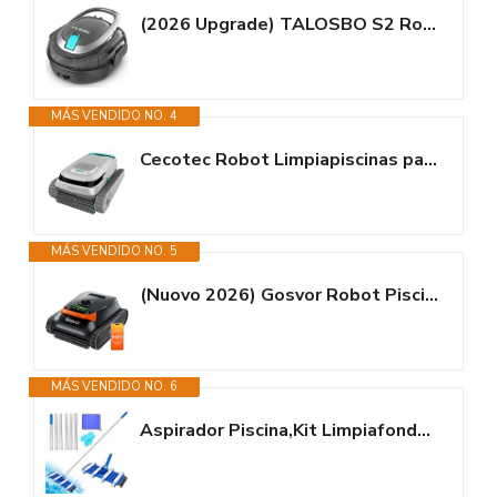
(2026 Upgrade) TALOSBO S2 Robot Piscina,Doble Filtración, Doble Motor...
MÁS VENDIDO NO. 4
Cecotec Robot Limpiapiscinas para Fondos, Paredes y Línea de Flotación...
MÁS VENDIDO NO. 5
(Nuovo 2026) Gosvor Robot Piscina Limpiafondos y Paredes, Doble...
MÁS VENDIDO NO. 6
Aspirador Piscina,Kit Limpiafondos Piscina Manual,Limpiafondos...