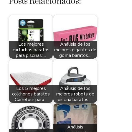
Posts Relacionados:
Los mejores
Análisis de los
cartuchos baratos
mejores gigantes de
para piscinas:…
goma baratos…
Los 5 mejores
Análisis de los
colchones baratos
mejores robots de
Carrefour para…
piscina baratos:…
Análisis