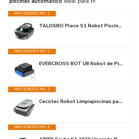
piscinas automático
ideal para ti!
MÁS VENDIDO NO. 1
TALOSBO Pleco S1 Robot Piscina, Doble Motor Limpiafondos Piscina Sin Cable,...
MÁS VENDIDO NO. 2
EVERCROSS BOT U8 Robot de Piscina, Limpiafondos y Paredes, 120 Min, 4...
MÁS VENDIDO NO. 3
Cecotec Robot Limpiapiscinas para Fondos, Paredes y Línea de Flotación...
MÁS VENDIDO NO. 4