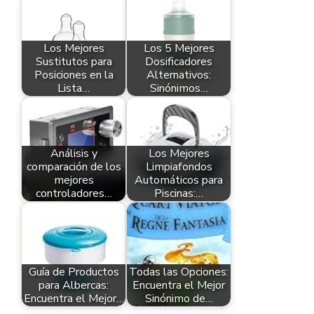
Los Mejores
Los 5 Mejores
Sustitutos para
Dosificadores
Posiciones en la
Alternativos:
Lista…
Sinónimos…
Análisis y
Los Mejores
comparación de los
Limpiafondos
mejores
Automáticos para
controladores…
Piscinas:…
Guía de Productos
Todas las Opciones:
para Albercas:
Encuentra el Mejor
Encuentra el Mejor…
Sinónimo de…