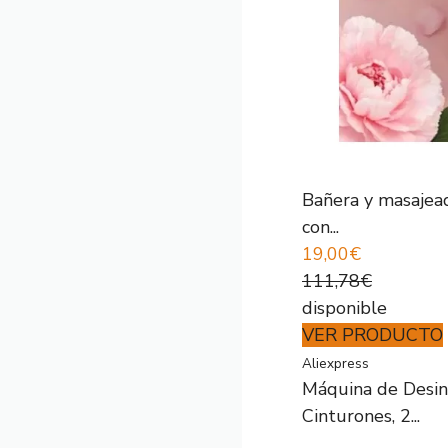
Bañera y masajeado
con...
19,00€
111,78€
disponible
VER PRODUCTO
Aliexpress
Máquina de Desint
Cinturones, 2...