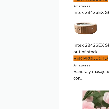
Amazon.es
Intex 28426EX SP
Intex 28426EX SP
out of stock
VER PRODUCTO
Amazon.es
Bañera y masajeado
con...