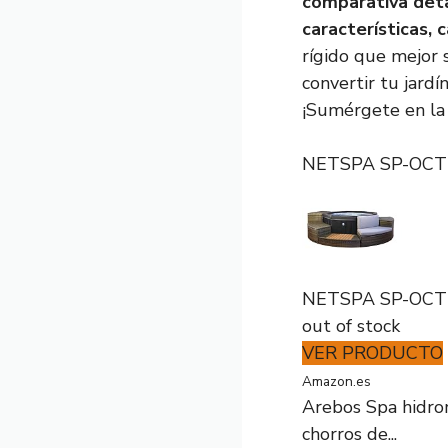
comparativa det
características,
rígido que mejor 
convertir tu jardí
¡Sumérgete en la 
NETSPA SP-OCT16
NETSPA SP-OCT16
out of stock
VER PRODUCTO
Amazon.es
Arebos Spa hidro
chorros de...