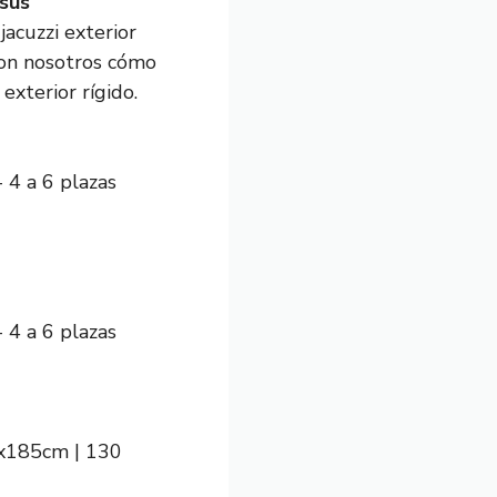
sus
jacuzzi exterior
con nosotros cómo
exterior rígido.
4 a 6 plazas
4 a 6 plazas
5x185cm | 130