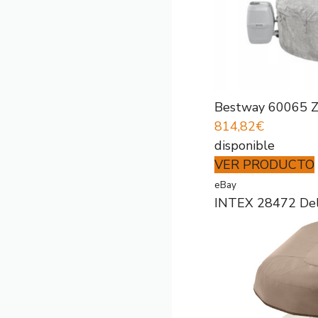
Bestway 60065 Z
814,82€
disponible
VER PRODUCTO
eBay
INTEX 28472 Delu