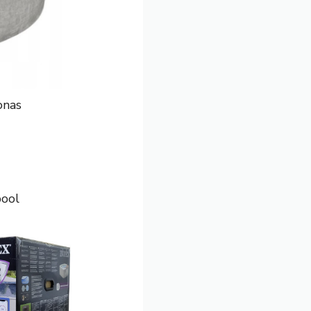
onas
pool