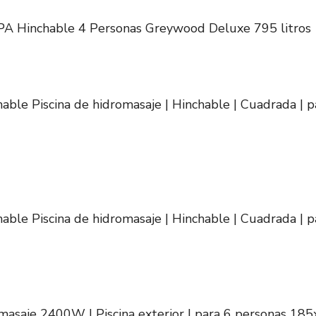
A Hinchable 4 Personas Greywood Deluxe 795 litros
ble Piscina de hidromasaje | Hinchable | Cuadrada | pa
ble Piscina de hidromasaje | Hinchable | Cuadrada | pa
masaje 2400W | Piscina exterior | para 6 personas 18