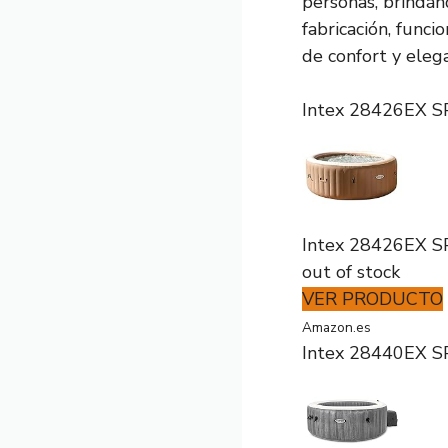
personas, brindánd
fabricación, func
de confort y eleg
Intex 28426EX SP
Intex 28426EX SP
out of stock
VER PRODUCTO
Amazon.es
Intex 28440EX SP