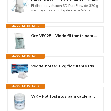
PureFlow® Filtro 3D para Piscina, 320 g, sustituye hasta 30 kg de...
El filtro de volumen 3D PureFlow de 320 g
sustituye hasta 30 kg de cristal/arena
MÁS VENDIDO NO. 7
Gre VF025 - Vidrio filtrante para filtros de Piscina, para Mantener el Agua...
MÁS VENDIDO NO. 8
Veddelholzer 1 kg floculante Piscina Cartuchos 8 x 125g para Sistemas de...
MÁS VENDIDO NO. 9
WK - Polifosfatos para caldera, carga universal de 1 bote de cristales de 1...