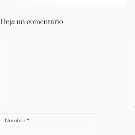
Deja un comentario
Comentario
Nombre
Correo