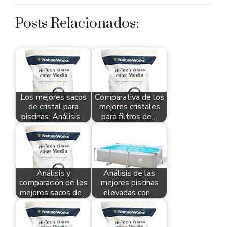
Posts Relacionados:
Los mejores sacos
Comparativa de los
de cristal para
mejores cristales
piscinas: Análisis…
para filtros de…
Análisis y
Análisis de las
comparación de los
mejores piscinas
mejores sacos de…
elevadas con…