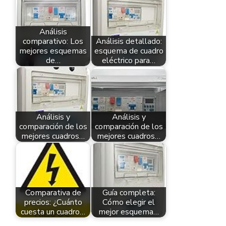
Análisis
comparativo: Los
Análisis detallado:
mejores esquemas
esquema de cuadro
de…
eléctrico para…
Análisis y
Análisis y
comparación de los
comparación de los
mejores cuadros…
mejores cuadros…
Comparativa de
Guía completa:
precios: ¿Cuánto
Cómo elegir el
cuesta un cuadro…
mejor esquema…