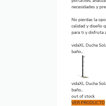
portátiles, anali
necesidades y pr
No pierdas la op
calidad y diseño q
para ti y disfruta
vidaXL Ducha Sola
baño...
vidaXL Ducha Sola
baño...
out of stock
VER PRODUCTO