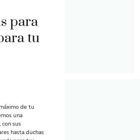
as para
para tu
 máximo de tu
remos una
 con sus
ares hasta duchas