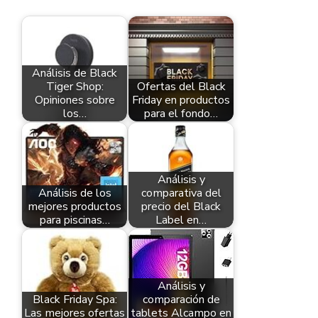
Análisis de Black
Tiger Shop:
Ofertas del Black
Opiniones sobre
Friday en productos
los…
para el fondo…
Análisis y
Análisis de los
comparativa del
mejores productos
precio del Black
para piscinas…
Label en…
Análisis y
Black Friday Spa:
comparación de
Las mejores ofertas
tablets Alcampo en