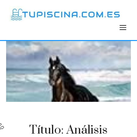
Saltar
al
contenido
M
Título: Análisis