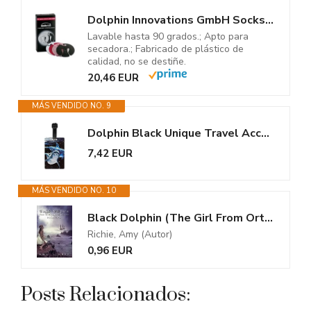
Dolphin Innovations GmbH Sockstar Black & White – Clips para Calcetines...
Lavable hasta 90 grados.; Apto para
secadora.; Fabricado de plástico de
calidad, no se destiñe.
20,46 EUR
MÁS VENDIDO NO. 9
Dolphin Black Unique Travel Accessories - Etiquetas para bolsas de...
7,42 EUR
MÁS VENDIDO NO. 10
Black Dolphin (The Girl From Ortec Book 2) (English Edition)
Richie, Amy (Autor)
0,96 EUR
Posts Relacionados: