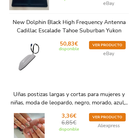
eBay
New Dolphin Black High Frequency Antenna
Cadillac Escalade Tahoe Suburban Yukon
50,83€
VER PRODUCTO
disponible
eBay
Uñas postizas largas y cortas para mujeres y
niñas, moda de leopardo, negro, morado, azul,...
3,36€
VER PRODUCTO
6,85€
Aliexpress
disponible