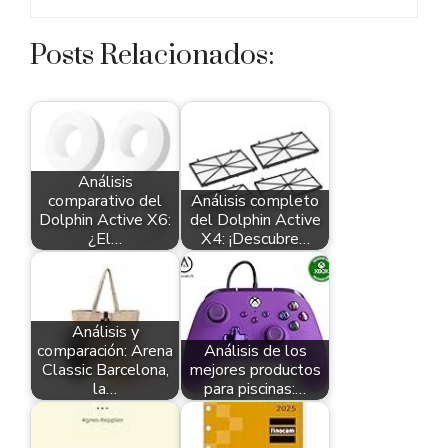
Posts Relacionados:
Análisis
comparativo del
Análisis completo
Dolphin Active X6:
del Dolphin Active
¿El…
X4: ¡Descubre…
Análisis y
comparación: Arena
Análisis de los
Classic Barcelona,
mejores productos
la…
para piscinas:…