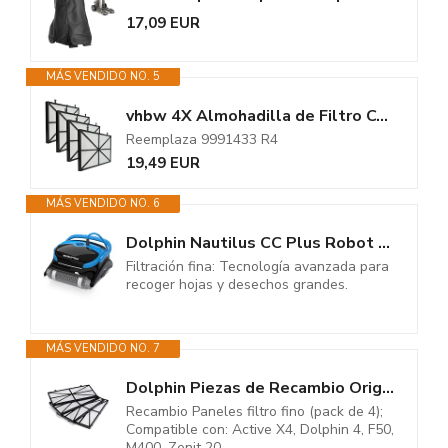
17,09 EUR
MÁS VENDIDO NO. 5
vhbw 4X Almohadilla de Filtro Compatible con Dolphin Active Classic, Aktiv...
Reemplaza 9991433 R4
19,49 EUR
MÁS VENDIDO NO. 6
Dolphin Nautilus CC Plus Robot Piscina Limpiafondos y Paredes, con...
Filtración fina: Tecnología avanzada para
recoger hojas y desechos grandes.
MÁS VENDIDO NO. 7
Dolphin Piezas de Recambio Originales - Paneles Filtro Fino (Pack de 4) -...
Recambio Paneles filtro fino (pack de 4);
Compatible con: Active X4, Dolphin 4, F50,
M400, Zenit 20