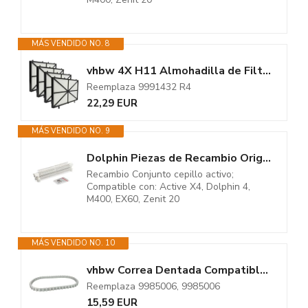
MÁS VENDIDO NO. 8
vhbw 4X H11 Almohadilla de Filtro Compatible con Dolphin Active X5, X3, X...
Reemplaza 9991432 R4
22,29 EUR
MÁS VENDIDO NO. 9
Dolphin Piezas de Recambio Originales - Conjunto Cepillo Activo - Ref....
Recambio Conjunto cepillo activo;
Compatible con: Active X4, Dolphin 4,
M400, EX60, Zenit 20
MÁS VENDIDO NO. 10
vhbw Correa Dentada Compatible con Dolphin Active Classic, 4, 3, Liberty, 5...
Reemplaza 9985006, 9985006
15,59 EUR