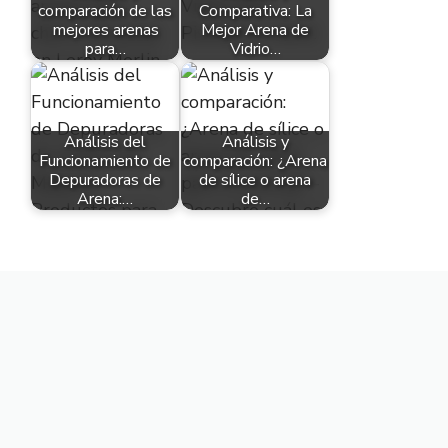
comparación de las
Comparativa: La
mejores arenas
Mejor Arena de
para…
Vidrio…
Análisis del
Análisis y
Funcionamiento de
comparación: ¿Arena
Depuradoras de
de sílice o arena
Arena:…
de…