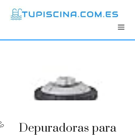
Saltar
al
contenido
M
Depuradoras para