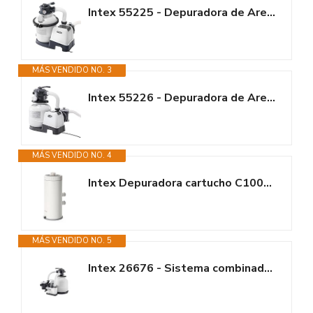
Intex 55225 - Depuradora de Arena Krystal Clear 5.700 L/H, depuradora...
MÁS VENDIDO NO. 3
Intex 55226 - Depuradora de Arena Krystal Clear 7.900 L/H, depuradora...
MÁS VENDIDO NO. 4
Intex Depuradora cartucho C1000, Filtración 3.785 l/h, Cartucho tipo A,...
MÁS VENDIDO NO. 5
Intex 26676 - Sistema combinado depuradora arena y clorador salino ECO 7...