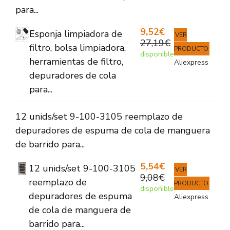
para...
9,52€
Esponja limpiadora de
VER
27,19€
filtro, bolsa limpiadora,
PRODUCTO
disponible
herramientas de filtro,
Aliexpress
depuradores de cola
para...
12 unids/set 9-100-3105 reemplazo de
depuradores de espuma de cola de manguera
de barrido para...
5,54€
12 unids/set 9-100-3105
VER
9,08€
reemplazo de
PRODUCTO
disponible
depuradores de espuma
Aliexpress
de cola de manguera de
barrido para...