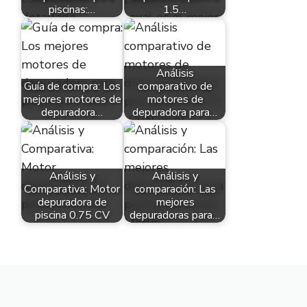
piscinas:…
1.5…
Análisis
Guía de compra: Los
comparativo de
mejores motores de
motores de
depuradora…
depuradora para…
Análisis y
Análisis y
Comparativa: Motor
comparación: Las
depuradora de
mejores
piscina 0.75 CV
depuradoras para…