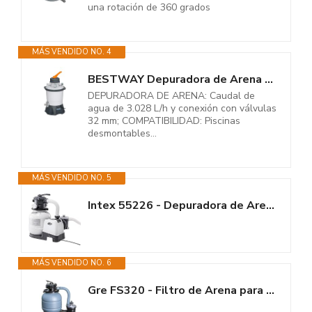
una rotación de 360 grados
MÁS VENDIDO NO. 4
BESTWAY Depuradora de Arena Flowclear de 3.028 L/h 30,6x30,6x62 cm Blanco
DEPURADORA DE ARENA: Caudal de
agua de 3.028 L/h y conexión con válvulas
32 mm; COMPATIBILIDAD: Piscinas
desmontables...
MÁS VENDIDO NO. 5
Intex 55226 - Depuradora de Arena Krystal Clear 7.900 L/H, depuradora...
MÁS VENDIDO NO. 6
Gre FS320 - Filtro de Arena para Piscina incluye Pre-filtro. Para Piscinas...