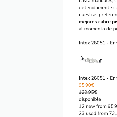
hasta manuales, c
detenidamente cuá
nuestras preferen
mejores cubre pi
al momento de pro
Intex 28051 - Enr
Intex 28051 - Enr
95,90€
129,95€
disponible
12 new from 95,
23 used from 73