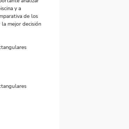
portante analizar
scina y a
mparativa de los
la mejor decisión
ctangulares
ctangulares