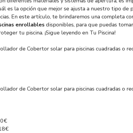
on diferentes materiales y sistemas de apertura, es im
l es la opción que mejor se ajusta a nuestro tipo de pi
cias. En este artículo, te brindaremos una completa co
scinas enrollables
disponibles, para que puedas tomar 
teger tu piscina. ¡Sigue leyendo en Tu Piscina!
ollador de Cobertor solar para piscinas cuadradas o re
ollador de Cobertor solar para piscinas cuadradas o re
90€
,18€