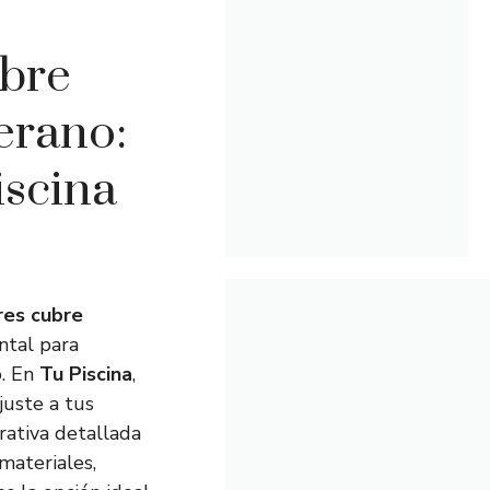
ubre
erano:
iscina
res cubre
ntal para
o. En
Tu Piscina
,
juste a tus
rativa detallada
materiales,