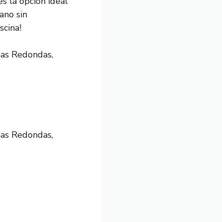
s la opción ideal
ano sin
scina!
nas Redondas,
nas Redondas,