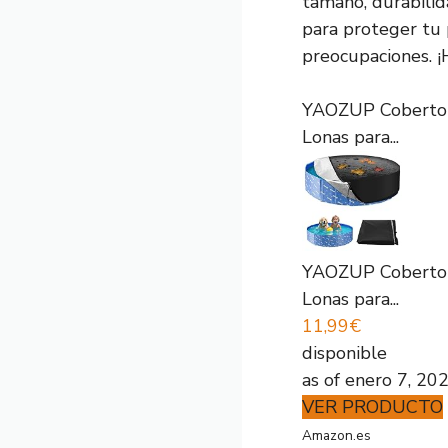
tamaño, durabilid
para proteger tu 
preocupaciones. ¡
YAOZUP Cobertor P
Lonas para...
YAOZUP Cobertor P
Lonas para...
11,99€
disponible
as of enero 7, 20
VER PRODUCTO
Amazon.es