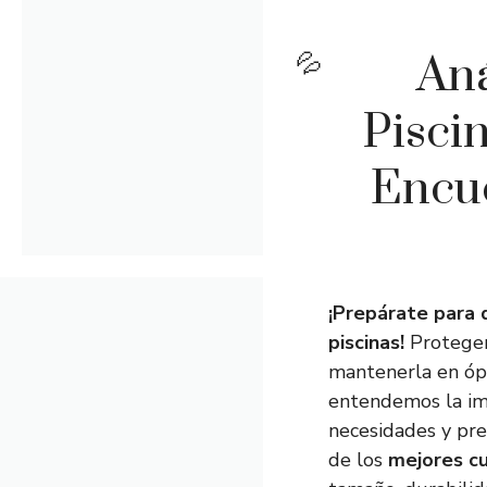
Aná
Pisci
Encue
¡Prepárate para 
piscinas!
Proteger
mantenerla en óp
entendemos la imp
necesidades y pre
de los
mejores cu