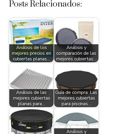
Posts Relacionados:
Análisis de los
Análisis y
mejores precios en
comparación de las
cubiertas planas…
mejores cubiertas…
Análisis de las
Guía de compra: Las
mejores cubiertas
mejores cubiertas
planas para…
para piscinas…
Análisis y