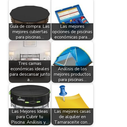
Guía de compra: Las
Las mejores
mejores cubiertas
opciones de piscinas
para piscinas…
económicas para…
Tres camas
económicas ideales
Análisis de los
para descansar junto
mejores productos
a…
para piscinas…
Las Mejores Ideas
Las mejores casas
para Cubrir tu
de alquiler en
Piscina: Análisis y…
Tamaraceite con…