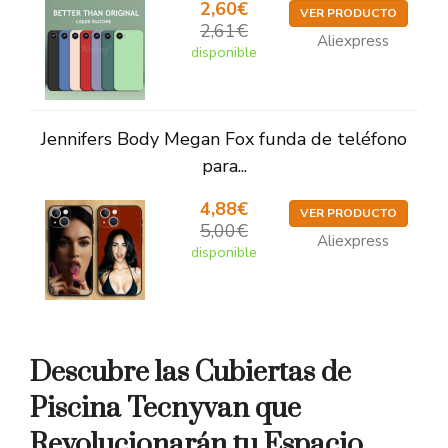
2,60€
VER PRODUCTO
2,61€
Aliexpress
disponible
Jennifers Body Megan Fox funda de teléfono
para...
4,88€
VER PRODUCTO
5,00€
Aliexpress
disponible
Descubre las Cubiertas de
Piscina Tecnyvan que
Revolucionarán tu Espacio