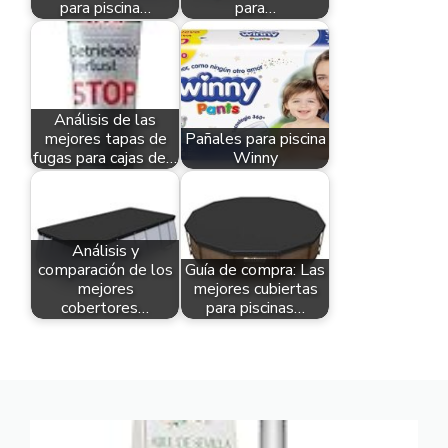
para piscina…
para…
Análisis de las
mejores tapas de
Pañales para piscina
fugas para cajas de…
Winny
Análisis y
comparación de los
Guía de compra: Las
mejores
mejores cubiertas
cobertores…
para piscinas…