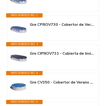
MÁS VENDIDO NO. 2
Gre CPROV730 - Cobertor de Verano para Piscina Ovalada de 730 x 375 cms,...
MÁS VENDIDO NO. 3
Gre CIPROV731 - Cubierta de Invierno para Piscinas Ovaladas de 730x375 cm,...
MÁS VENDIDO NO. 4
Gre CV350 - Cobertor de Verano para Piscina Redonda de 350 cms, Color Azul
MÁS VENDIDO NO. 5