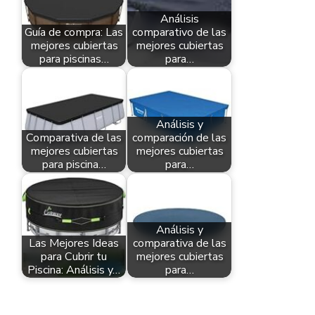
Análisis
Guía de compra: Las
comparativo de las
mejores cubiertas
mejores cubiertas
para piscinas…
para…
Análisis y
Comparativa de las
comparación de las
mejores cubiertas
mejores cubiertas
para piscina…
para…
Análisis y
Las Mejores Ideas
comparativa de las
para Cubrir tu
mejores cubiertas
Piscina: Análisis y…
para…