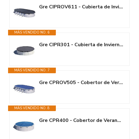
Gre CIPROV611 - Cubierta de Invierno para Piscinas Ovaladas de 610x375 cm,...
MÁS VENDIDO NO. 6
Gre CIPR301 - Cubierta de Invierno para Piscinas Redondas de 300 cm de...
MÁS VENDIDO NO. 7
Gre CPROV505 - Cobertor de Verano para Piscina Ovalada de 500 x 300 cms,...
MÁS VENDIDO NO. 8
Gre CPR400 - Cobertor de Verano para Piscina Redonda de 400 cms, Color Azul