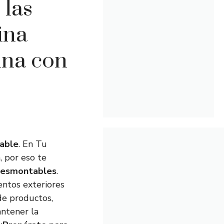
 las
ina
ina con
table
. En Tu
, por eso te
 desmontables
.
entos exteriores
e productos,
antener la