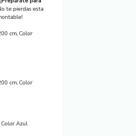
.
¡Prepárate para
o te pierdas esta
montable!
200 cm, Color
200 cm, Color
 Color Azul