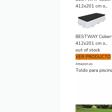
412x201 cm o...
BESTWAY Cobertor
412x201 cm o...
out of stock
VER PRODUCTO
Amazon.es
Toldo para pisci