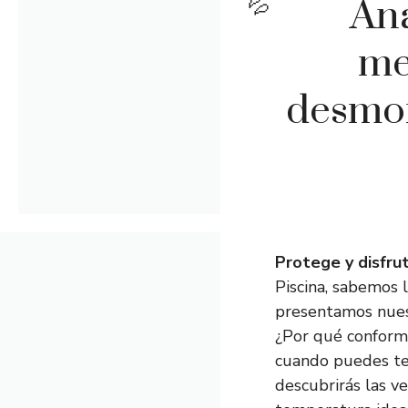
Aná
me
desmon
Protege y disfru
Piscina, sabemos 
presentamos nues
¿Por qué conforma
cuando puedes te
descubrirás las v