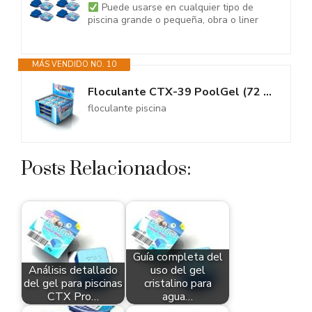
Puede usarse en cualquier tipo de
piscina grande o pequeña, obra o liner
MÁS VENDIDO NO. 10
Floculante CTX-39 PoolGel (72 Caja Completa)
floculante piscina
Posts Relacionados:
Guía completa del
Análisis detallado
uso del gel
del gel para piscinas
cristalino para
CTX Pro…
agua…