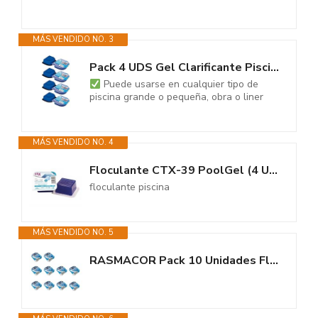
MÁS VENDIDO NO. 3
Pack 4 UDS Gel Clarificante Piscinas Dpool Gel - MONODOSIS 90 GR - Agua...
Puede usarse en cualquier tipo de
piscina grande o pequeña, obra o liner
MÁS VENDIDO NO. 4
Floculante CTX-39 PoolGel (4 Unidades)
floculante piscina
MÁS VENDIDO NO. 5
RASMACOR Pack 10 Unidades Floculante Gel monodosis | Limpiador y...