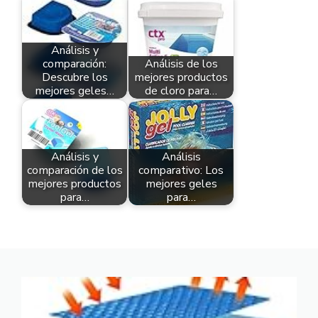
Análisis y
comparación:
Análisis de los
Descubre los
mejores productos
mejores geles…
de cloro para…
Análisis y
Análisis
comparación de los
comparativo: Los
mejores productos
mejores geles
para…
para…