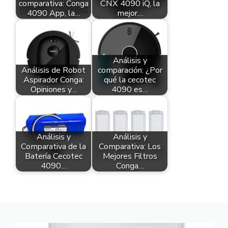
comparativa: Conga
CNX 4090 iQ, la
4090 App, la…
mejor…
Análisis y
Análisis de Robot
comparación: ¿Por
Aspirador Conga:
qué la cecotec
Opiniones y…
4090 es…
Análisis y
Análisis y
Comparativa de la
Comparativa: Los
Batería Cecotec
Mejores Filtros
4090…
Conga…