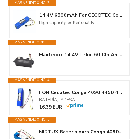
MÁS VENDIDO NO. 2
14.4V 6500mAh For CECOTEC Conga 4090 4490 4690 4590 Mopping Robot Battery...
High capacity, better quality
MÁS VENDIDO NO. 3
Hauteook 14.4V Li-Ion 6000mAh baterías de aspiradoras batería para Conga...
MÁS VENDIDO NO. 4
FOR Cecotec Conga 4090 4490 4690 4590 Robotic Vacuum Cleaner New 14.8V...
BATERÍA; JADESA
16,39 EUR
MÁS VENDIDO NO. 5
MIRTUX Batería para Conga 4090 4490 4590 4690 Li-Ion 5600 mAh 80.64Wh...