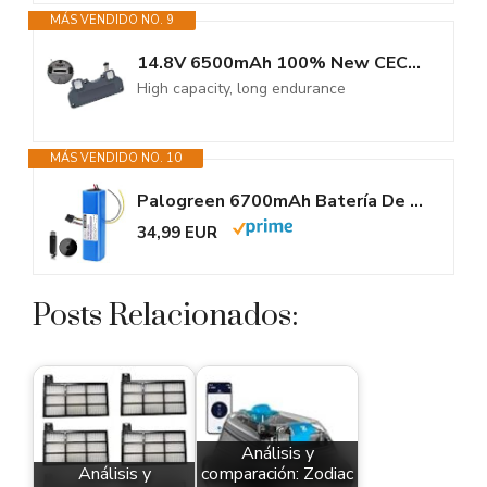
MÁS VENDIDO NO. 9
14.8V 6500mAh 100% New CECOTEC Conga 4090 4490 4690 4590 Mopping Robot...
High capacity, long endurance
MÁS VENDIDO NO. 10
Palogreen 6700mAh Batería De Repuesto de Compatible con CECOTEC Conga 4690...
34,99 EUR
Posts Relacionados:
Análisis y
Análisis y
comparación: Zodiac