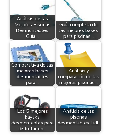
Análisis de las
Mejores Piscinas
Guía completa de
Desmontables:
las mejores bases
Guía…
para piscinas…
Comparativa de las
mejores bases
Análisis y
desmontables
comparación de las
para…
mejores piscinas…
Los 5 mejores
Análisis de las
kayaks
piscinas
desmontables para
desmontables Lidl:
disfrutar en…
…