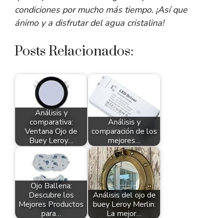
condiciones por mucho más tiempo. ¡Así que
ánimo y a disfrutar del agua cristalina!
Posts Relacionados:
Análisis y
comparativa:
Análisis y
Ventana Ojo de
comparación de los
Buey Leroy…
mejores…
Ojo Ballena:
Descubre los
Análisis del ojo de
Mejores Productos
buey Leroy Merlin:
para…
La mejor…