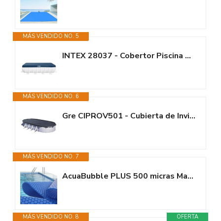
MÁS VENDIDO NO. 5
INTEX 28037 - Cobertor Piscina Rectangular Prism Frame 400x200 cm, Color...
MÁS VENDIDO NO. 6
Gre CIPROV501 - Cubierta de Invierno para Piscinas Ovaladas de 500x300 cm,...
MÁS VENDIDO NO. 7
AcuaBubble PLUS 500 micras Manta térmica piscina - Fabricada en España I...
MÁS VENDIDO NO. 8
OFERTA