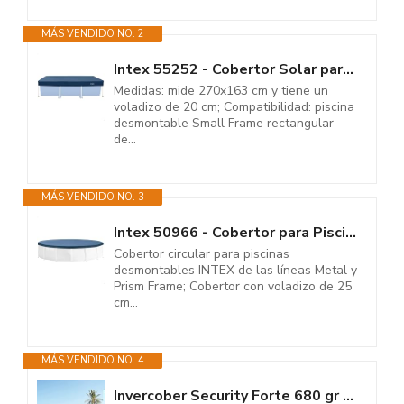
MÁS VENDIDO NO. 2
Intex 55252 - Cobertor Solar para Piscina Desmontable Rectangular...
Medidas: mide 270x163 cm y tiene un
voladizo de 20 cm; Compatibilidad: piscina
desmontable Small Frame rectangular
de...
MÁS VENDIDO NO. 3
Intex 50966 - Cobertor para Piscinas Desmontables Metal y Prism Frame 305...
Cobertor circular para piscinas
desmontables INTEX de las líneas Metal y
Prism Frame; Cobertor con voladizo de 25
cm...
MÁS VENDIDO NO. 4
Invercober Security Forte 680 gr Cobertor Invierno Funda para Piscina: 3.00...