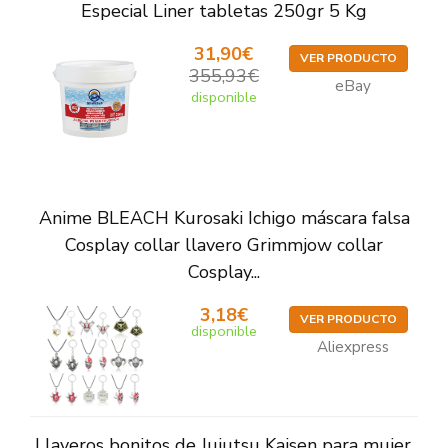
Especial Liner tabletas 250gr 5 Kg
31,90€
VER PRODUCTO
355,93€
eBay
disponible
Anime BLEACH Kurosaki Ichigo máscara falsa
Cosplay collar llavero Grimmjow collar
Cosplay...
3,18€
VER PRODUCTO
disponible
Aliexpress
Llaveros bonitos de Jujutsu Kaisen para mujer,