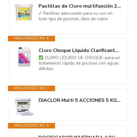
Pastillas de Cloro multifunción 200 Gramos 3 acciones 5 KG - Apto para...
🗸 Pastillas adecuadas para su uso en
todo tipo de piscinas, libre de cobre
MÁS VENDIDO NO. 6
Cloro Choque Líquido Clarificante HIPOCLORITO SÓDICO al 15% AQUAPOOL 6 KG...
CLORO LÍQUIDO DE CHOQUE: para un
tratamiento rápido de piscinas con aguas
difíciles
MÁS VENDIDO NO. 7
DIACLOR Multi 5 ACCIONES 5 KG - Pastillas de Cloro para Piscinas envasadas...
MÁS VENDIDO NO. 8