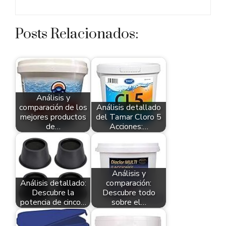
Posts Relacionados:
Análisis y
comparación de los
Análisis detallado
mejores productos
del Tamar Cloro 5
de…
Acciones:…
Análisis y
Análisis detallado:
comparación:
Descubre la
Descubre todo
potencia de cinco…
sobre el…