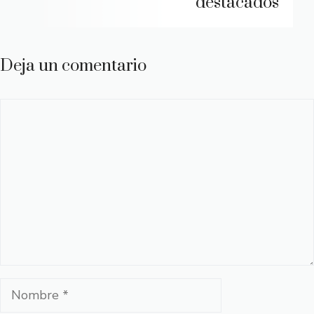
destacados
Deja un comentario
Comentario
Nombre