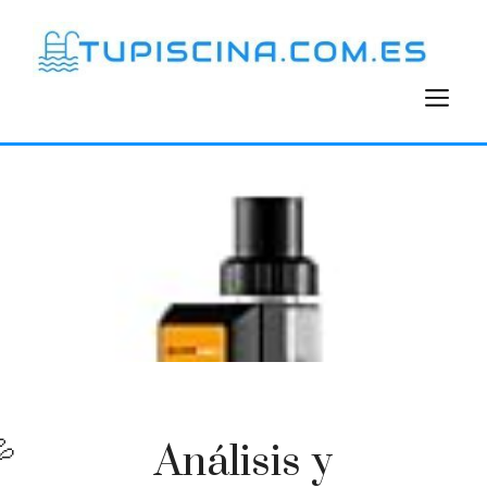
Saltar
al
contenido
M
Análisis y