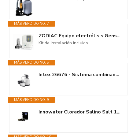
MÁS VENDIDO NO. 7
ZODIAC Equipo electrólisis Gensalt OE 10. WW000094
Kit de instalación incluido
MÁS VENDIDO NO. 8
Intex 26676 - Sistema combinado depuradora arena y clorador salino ECO 7...
MÁS VENDIDO NO. 9
Innowater Clorador Salino Salt 15 15 GR/H