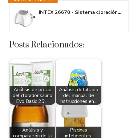
MÁS VENDIDO NO. 10
INTEX 26670 - Sistema cloración Salina E.C.O 12 Gramos/Hora
Posts Relacionados:
Análisis de precio
Análisis detallado
del clorador salino
del manual de
Evo Basic 25:…
instrucciones en…
Análisis y
Piscinas
comparación de la
inteligentes: