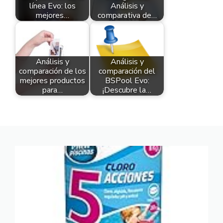
línea Evo: los
Análisis y
mejores…
comparativa de…
Análisis y
Análisis y
comparación de los
comparación del
mejores productos
BSPool Evo:
para…
¡Descubre la…