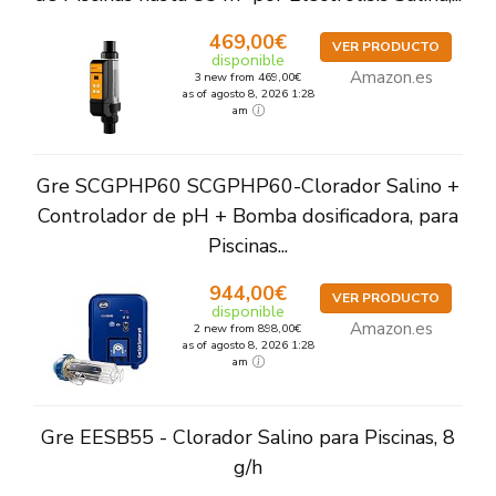
469,00€
VER PRODUCTO
disponible
Amazon.es
3 new from 469,00€
as of agosto 8, 2026 1:28
am
Gre SCGPHP60 SCGPHP60-Clorador Salino +
Controlador de pH + Bomba dosificadora, para
Piscinas...
944,00€
VER PRODUCTO
disponible
Amazon.es
2 new from 898,00€
as of agosto 8, 2026 1:28
am
Gre EESB55 - Clorador Salino para Piscinas, 8
g/h