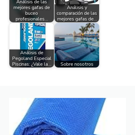
Análisis de las
mejores gafas de
Análisis y
buceo
comparación de las
profesionales…
mejores gafas de…
Análisis de
Pegoland Especial
Piscinas: ¿Vale la…
Sobre nosotros