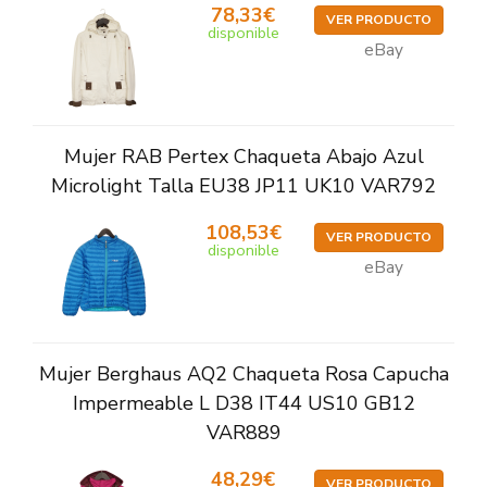
78,33€
VER PRODUCTO
disponible
eBay
Mujer RAB Pertex Chaqueta Abajo Azul
Microlight Talla EU38 JP11 UK10 VAR792
108,53€
VER PRODUCTO
disponible
eBay
Mujer Berghaus AQ2 Chaqueta Rosa Capucha
Impermeable L D38 IT44 US10 GB12
VAR889
48,29€
VER PRODUCTO