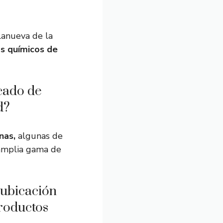
lanueva de la
s químicos de
cado de
d?
nas,
algunas de
amplia gama de
 ubicación
productos