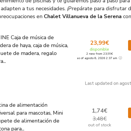
nimiento de piscinas y te guiaremos paso a paso para q
adapten a tus necesidades. ¡Prepárate para disfrutar 
 preocupaciones en
Chalet Villanueva de la Serena
con
INE Caja de música de
23,99€
era de haya, caja de música,
disponible
guete de madera, regalo
2 new from 23,99€
as of agosto 8, 2026 2:37 am
a...
Last updated on agos
ina de alimentación
1,74€
versal para mascotas, Mini
3,48€
upete de alimentación de
out of stock
icona para...