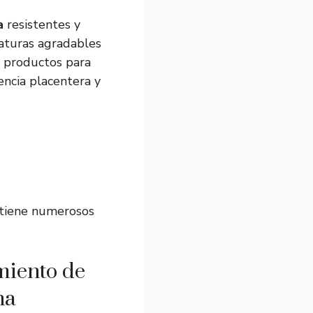
a
resistentes y
aturas agradables
s productos para
encia placentera y
a tiene numerosos
miento de
na