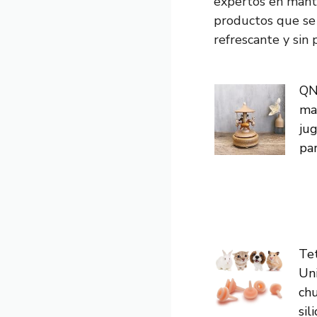
expertos en mante
productos que se 
refrescante y sin
QN
mad
ju
par
Tet
Uni
ch
sil