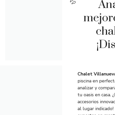
Aná
mejore
cha
¡Di
Chalet Villanuev
piscina en perfec
analizar y compar
tu oasis en casa.
accesorios innova
al lugar indicado