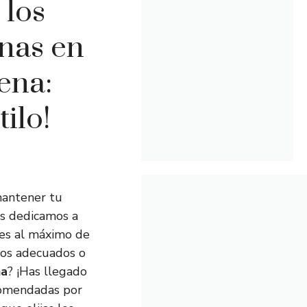
 los
inas en
ena:
ilo!
mantener tu
os dedicamos a
tes al máximo de
icos adecuados o
na
? ¡Has llegado
ecomendadas por