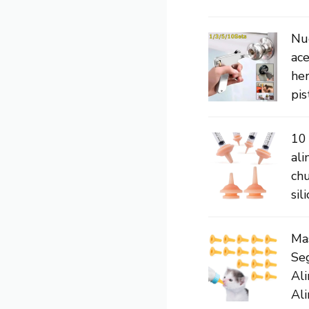
Nu
ace
her
pis
10 
ali
ch
sili
Mas
Se
Al
Ali