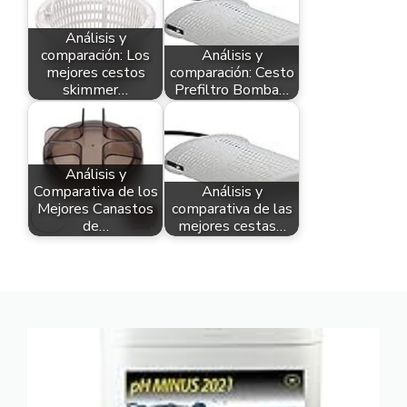
Análisis y
comparación: Los
Análisis y
mejores cestos
comparación: Cesto
skimmer…
Prefiltro Bomba…
Análisis y
Comparativa de los
Análisis y
Mejores Canastos
comparativa de las
de…
mejores cestas…