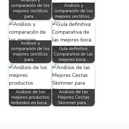
Análisis y
comparación de los
Análisis y
mejores cestillos
comparación de los
para…
mejores cestillos…
Análisis y
comparación de los
Guía definitiva:
mejores cestillos
Comparativa de las
para…
mejores boca…
Análisis de los
Análisis de las
mejores productos
Mejores Cestas
redondos en boca…
Skimmer para…