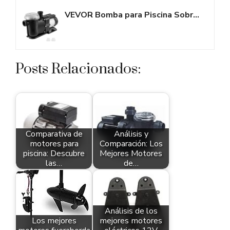
VEVOR Bomba para Piscina Sobre Suelo Bomba para Piscina de Velocidad Única...
Posts Relacionados:
Comparativa de
Análisis y
motores para
Comparación: Los
piscina: Descubre
Mejores Motores
las…
de…
Análisis de los
Los mejores
mejores motores