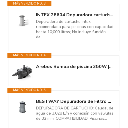
MÁS VENDIDO NO. 3
INTEX 28604 Depuradora cartucho Filtros tipo A, 2000 L/h
Depuradora de cartucho Intex
recomendada para piscinas con capacidad
hasta 10;000 litros; No incluye función
de...
MÁS VENDIDO NO. 4
Arebos Bomba de piscina 350W | bomba de filtración con prefiltro y 9500...
MÁS VENDIDO NO. 5
BESTWAY Depuradora de Filtro de Cartucho de 3.028 litros/hora 20x18x31 cm...
DEPURADORA DE CARTUCHO: Caudal de
agua de 3.028 L/h y conexión con válvulas
de 32 mm; COMPATIBILIDAD: Piscinas...