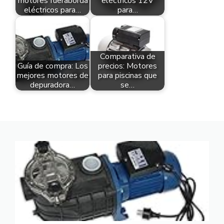
motores fueraborda
eléctricos 12V
eléctricos para…
para…
Comparativa de
Guía de compra: Los
precios: Motores
mejores motores de
para piscinas que
depuradora…
se…