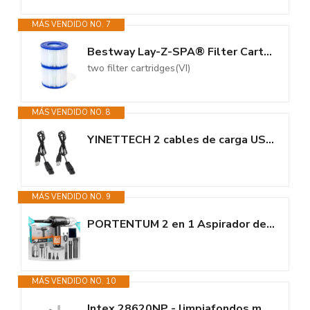
MÁS VENDIDO NO. 7
Bestway Lay-Z-SPA® Filter Cartridge(Vi)
two filter cartridges(VI)
MÁS VENDIDO NO. 8
YINETTECH 2 cables de carga USB para aspiradora de piscina, 1,2 m, cargador...
MÁS VENDIDO NO. 9
PORTENTUM 2 en 1 Aspirador de Mano Potente y soplador Aire comprimido, con...
MÁS VENDIDO NO. 10
Intex 28620NP - limpiafondos manual, Aspirador piscina , Aspirador de fondo...