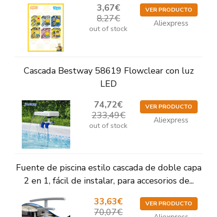
3,67€
VER PRODUCTO
8,27€
Aliexpress
out of stock
Cascada Bestway 58619 Flowclear con luz
LED
74,72€
VER PRODUCTO
233,49€
Aliexpress
out of stock
Fuente de piscina estilo cascada de doble capa
2 en 1, fácil de instalar, para accesorios de...
33,63€
VER PRODUCTO
70,07€