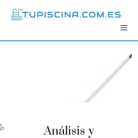
Saltar
al
contenido
M
Análisis y