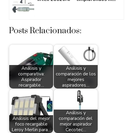
Posts Relacionados:
Análisis y
Análisis y
comparativa:
comparación de los
Aspirador
mejores
recargable…
aspiradores…
Análisis y
Análisis del mejor
comparación del
foco recargable
mejor aspirador
Leroy Merlin para…
Cecotec…