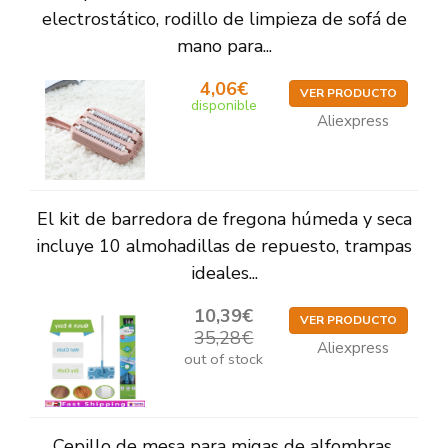
electrostático, rodillo de limpieza de sofá de
mano para...
4,06€
VER PRODUCTO
disponible
Aliexpress
El kit de barredora de fregona húmeda y seca
incluye 10 almohadillas de repuesto, trampas
ideales...
10,39€
VER PRODUCTO
35,28€
Aliexpress
out of stock
Cepillo de mesa para migas de alfombras,