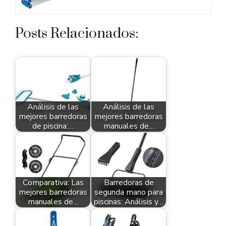
Posts Relacionados:
Análisis de las
Análisis de las
mejores barredoras
mejores barredoras
de piscina:…
manuales de…
Comparativa: Las
Barredoras de
mejores barredoras
segunda mano para
manuales de…
piscinas: Análisis y…