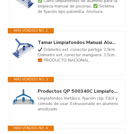
Carro limpiafondos de aluminio para la
limpieza manual de piscinas;
Sistema
de fijación tipo palomilla. Anchura...
MÁS VENDIDO NO. 2
Tamar Limpiafondos Manual Aluminio, Cepillo de Arrastre, Cepillo para...
Diámetro ext. conector pértiga: 2,9cm.
Diámetro ext. conector manguera: 3,5cm.;
PRODUCTO NACIONAL...
MÁS VENDIDO NO. 3
Productos QP 500340C Limpiafondos Metálico, Limpiador Manual de Piscinas,...
Limpiafondos metálico, fijación clip; Fácil y
cómodo de usar; Extrusionado en aluminio
anodizado
MÁS VENDIDO NO. 4