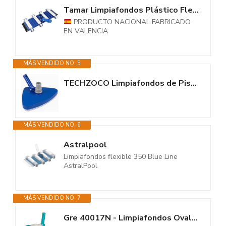
Tamar Limpiafondos Plástico Flexible, Limpieza Manual Piscina, Cepillo...
PRODUCTO NACIONAL FABRICADO
EN VALENCIA
MÁS VENDIDO NO. 5
TECHZOCO Limpiafondos de Piscina Triangular Manual, Cabezal de aspiradora...
MÁS VENDIDO NO. 6
Astralpool
Limpiafondos flexible 350 Blue Line
AstralPool
MÁS VENDIDO NO. 7
Gre 40017N - Limpiafondos Ovalado con Cepillos. Eficiencia y Durabilidad...