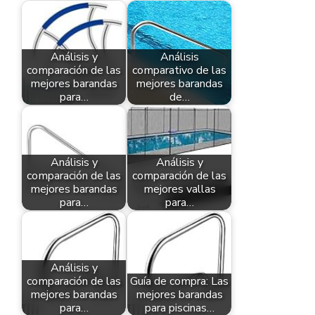
Análisis y
Análisis
comparación de las
comparativo de las
mejores barandas
mejores barandas
para…
de…
Análisis y
Análisis y
comparación de las
comparación de las
mejores barandas
mejores vallas
para…
para…
Análisis y
comparación de las
Guía de compra: Las
mejores barandas
mejores barandas
para…
para piscinas…