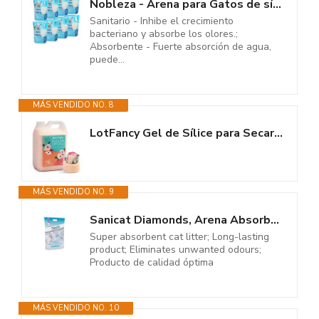
Nobleza - Arena para Gatos de sílice Camada para Gatitos de Gel de...
Sanitario - Inhibe el crecimiento
bacteriano y absorbe los olores.;
Absorbente - Fuerte absorción de agua,
puede...
MÁS VENDIDO NO. 8
LotFancy Gel de Sílice para Secar Flores, Cristales de Sílice que Indican...
MÁS VENDIDO NO. 9
Sanicat Diamonds, Arena Absorbente de Gel de Sílice para Gatos, Sin Olor -...
Super absorbent cat litter; Long-lasting
product; Eliminates unwanted odours;
Producto de calidad óptima
MÁS VENDIDO NO. 10