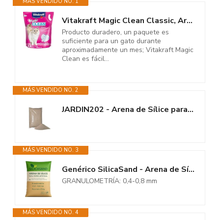
MÁS VENDIDO NO. 1
Vitakraft Magic Clean Classic, Arena no aglomerante para Gatos, Fabricada...
Producto duradero, un paquete es
suficiente para un gato durante
aproximadamente un mes; Vitakraft Magic
Clean es fácil...
MÁS VENDIDO NO. 2
JARDIN202 - Arena de Sílice para Cesped Artificial | Sacos Arena 25 kg...
MÁS VENDIDO NO. 3
Genérico SilicaSand - Arena de Sílice para Césped Artificial | Sacos...
GRANULOMETRÍA: 0,4-0,8 mm
MÁS VENDIDO NO. 4