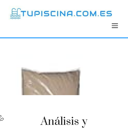
Saltar
al
contenido
M
Análisis y