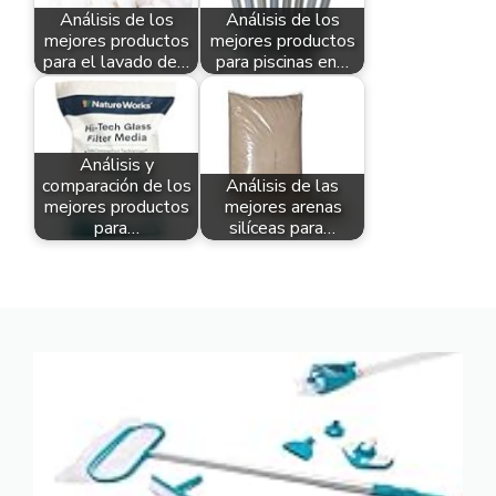
Análisis de los
Análisis de los
mejores productos
mejores productos
para el lavado de…
para piscinas en…
Análisis y
comparación de los
Análisis de las
mejores productos
mejores arenas
para…
silíceas para…