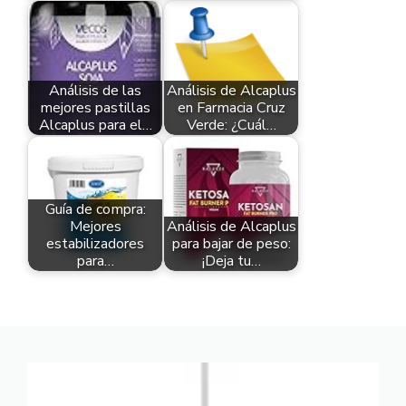
Análisis de las
Análisis de Alcaplus
mejores pastillas
en Farmacia Cruz
Alcaplus para el…
Verde: ¿Cuál…
Guía de compra:
Mejores
Análisis de Alcaplus
estabilizadores
para bajar de peso:
para…
¡Deja tu…