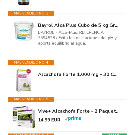
MÁS VENDIDO NO. 3
Bayrol Alca Plus Cubo de 5 kg Gránulos para corrección del Valor del pH...
BAYROL - Alca-Plus; REFERENCIA
7594528 / Evita las oscilaciones del pH y
aporta equilibrio al agua.
MÁS VENDIDO NO. 4
Alcachofa Forte 1.000 mg – 30 Cápsulas | Suministro para 1 mes | Detox...
MÁS VENDIDO NO. 5
Vive+ Alcachofa Forte – 2 Paquetes de 12 Viales – Suplemento Natural...
14,99 EUR