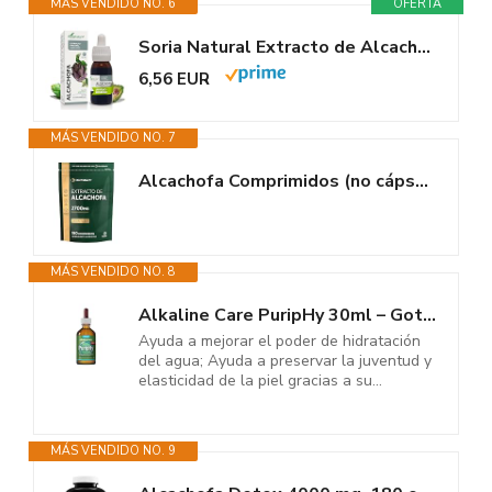
MÁS VENDIDO NO. 6
OFERTA
Soria Natural Extracto de Alcachofa - Alivia la Pesadez, Favorece la...
6,56 EUR
MÁS VENDIDO NO. 7
Alcachofa Comprimidos (no cápsulas) 2700mg | Extracto de Alcachofa | 40:1...
MÁS VENDIDO NO. 8
Alkaline Care PuripHy 30ml – Gotas para Alcalinizar Agua y Elevar el pH...
Ayuda a mejorar el poder de hidratación
del agua; Ayuda a preservar la juventud y
elasticidad de la piel gracias a su...
MÁS VENDIDO NO. 9