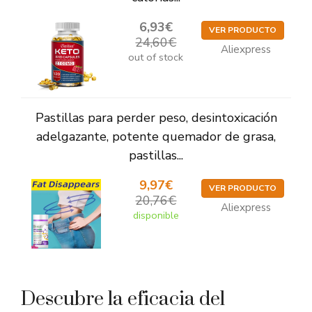
6,93€
VER PRODUCTO
24,60€
Aliexpress
out of stock
Pastillas para perder peso, desintoxicación
adelgazante, potente quemador de grasa,
pastillas...
9,97€
VER PRODUCTO
20,76€
Aliexpress
disponible
Descubre la eficacia del