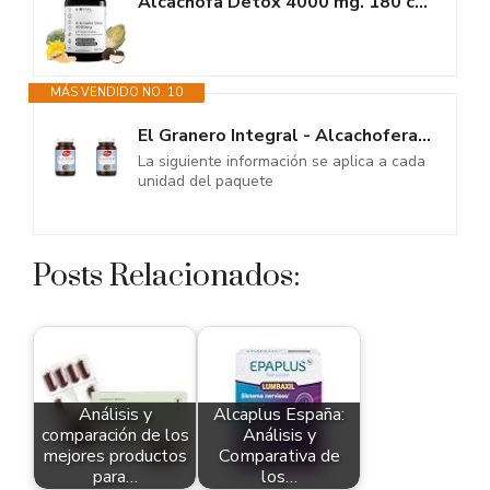
Alcachofa Detox 4000 mg. 180 cápsulas veganas para 3 meses de tratamiento....
MÁS VENDIDO NO. 10
El Granero Integral - Alcachofera - 600 Mg - 120 Comprimidos - Elaborado a...
La siguiente información se aplica a cada
unidad del paquete
Posts Relacionados:
Análisis y
Alcaplus España:
comparación de los
Análisis y
mejores productos
Comparativa de
para…
los…