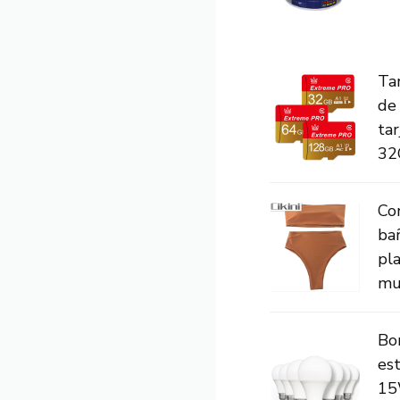
Ta
de 
ta
32G
Con
bañ
pla
muj
Bo
es
15