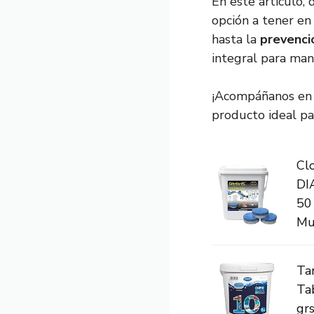
En este artículo,
opción a tener en
hasta la
prevenci
integral para man
¡Acompáñanos en e
producto ideal par
Clo
DI
50 
Mul
Ta
Ta
grs