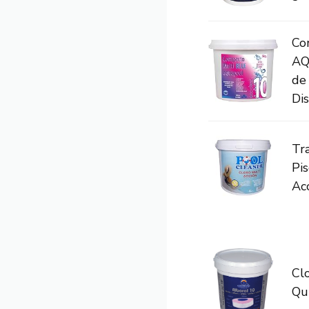
Co
AQ
de
Dis
Tr
Pis
Ac
Cl
Qu