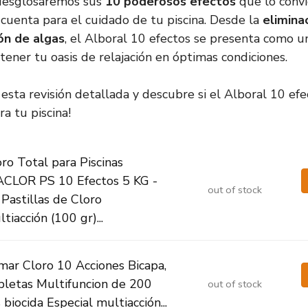
 desglosaremos sus
10 poderosos efectos
que lo convi
 cuenta para el cuidado de tu piscina. Desde la
elimina
ón de algas
, el Alboral 10 efectos se presenta como u
tener tu oasis de relajación en óptimas condiciones.
sta revisión detallada y descubre si el Alboral 10 efe
a tu piscina!
ro Total para Piscinas
ACLOR PS 10 Efectos 5 KG -
out of stock
Pastillas de Cloro
tiacción (100 gr)...
mar Cloro 10 Acciones Bicapa,
bletas Multifuncion de 200
out of stock
 biocida Especial multiacción...