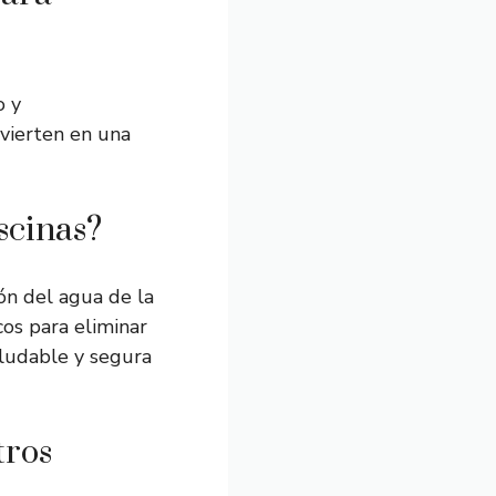
o y
nvierten en una
scinas?
ón del agua de la
cos para eliminar
aludable y segura
tros