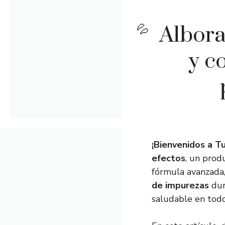
Alboral
y c
¡Bienvenidos a Tu
efectos
, un prod
fórmula avanzada
de impurezas
dur
saludable en to