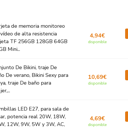
rjeta de memoria monitoreo
vídeo de alta resistencia
4,94€
rjeta TF 256GB 128GB 64GB
disponible
B Mini...
junto De Bikini, traje De
o De verano, Bikini Sexy para
10,69€
ya, traje De baño para
disponible
er,...
mbillas LED E27, para sala de
tar, potencia real 20W, 18W,
4,69€
W, 12W, 9W, 5W y 3W, AC,
disponible