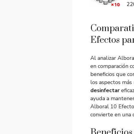
220
Comparativ
Efectos pa
Al analizar Albor
en comparación co
beneficios que co
los aspectos más
desinfectar
efica
ayuda a mantener 
Alboral 10 Efectos
convierte en una 
Beneficios