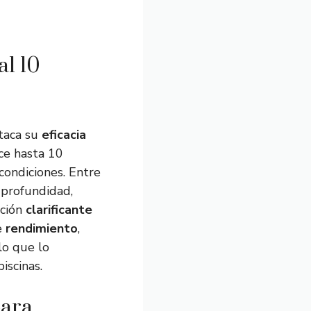
al 10
staca su
eficacia
ce hasta 10
condiciones. Entre
profundidad,
cción
clarificante
e
rendimiento
,
lo que lo
iscinas.
para