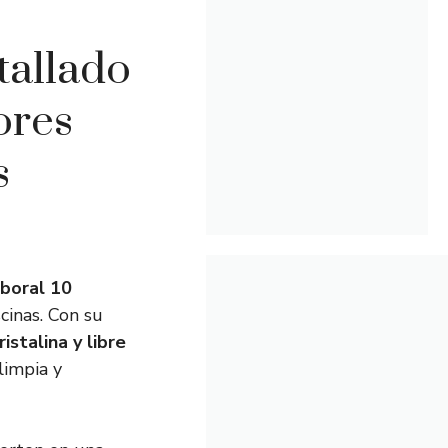
etallado
ores
s
boral 10
cinas. Con su
istalina y libre
limpia y