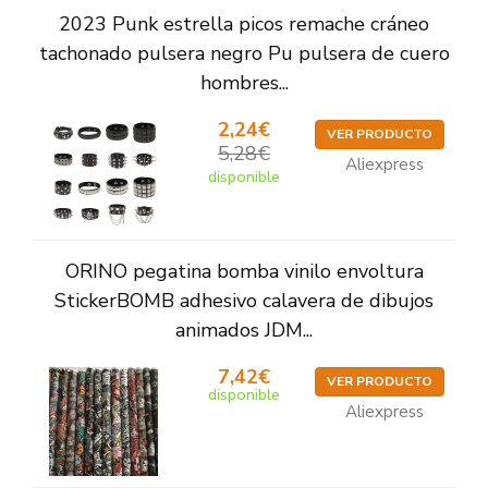
2023 Punk estrella picos remache cráneo
tachonado pulsera negro Pu pulsera de cuero
hombres...
2,24€
VER PRODUCTO
5,28€
Aliexpress
disponible
ORINO pegatina bomba vinilo envoltura
StickerBOMB adhesivo calavera de dibujos
animados JDM...
7,42€
VER PRODUCTO
disponible
Aliexpress