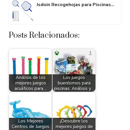
Jsdoin Recogehojas para Piscinas Profesional,Kits de Skimmer Piscinas con...
Posts Relacionados:
Análisis de los
Los juegos
mejores juegos
buenísimos para
acuáticos para…
piscinas: Análisis y…
Los Mejores
¡Descubre los
Centros de Juegos
mejores juegos de