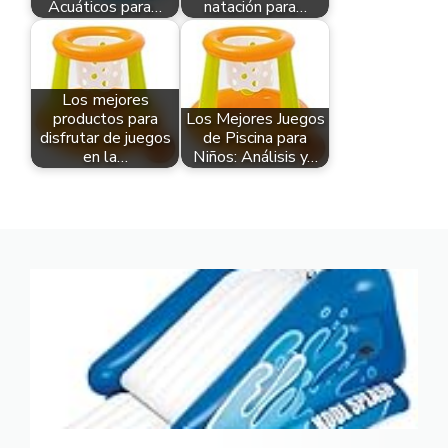
Acuáticos para…
natación para…
Los mejores
productos para
Los Mejores Juegos
disfrutar de juegos
de Piscina para
en la…
Niños: Análisis y…