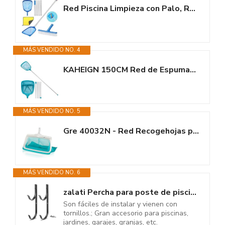
Red Piscina Limpieza con Palo, Red Piscina Malla Fina con Cepillo Piscina,...
MÁS VENDIDO NO. 4
KAHEIGN 150CM Red de Espumadera para Piscina con Polo, Red de Limpieza de...
MÁS VENDIDO NO. 5
Gre 40032N - Red Recogehojas para Limpieza del Fondo de Piscina. Accesorios...
MÁS VENDIDO NO. 6
zalati Percha para poste de piscina, 2 piezas, soporte de aluminio, gancho...
Son fáciles de instalar y vienen con
tornillos.; Gran accesorio para piscinas,
jardines, garajes, granjas, etc.