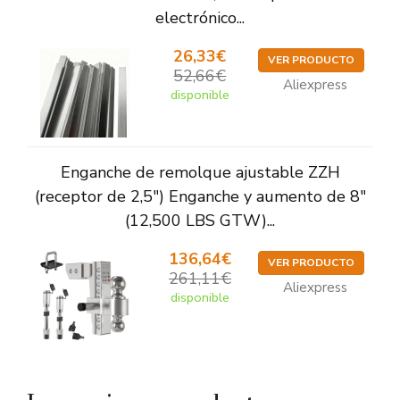
electrónico...
26,33€
VER PRODUCTO
52,66€
Aliexpress
disponible
Enganche de remolque ajustable ZZH
(receptor de 2,5") Enganche y aumento de 8"
(12,500 LBS GTW)...
136,64€
VER PRODUCTO
261,11€
Aliexpress
disponible