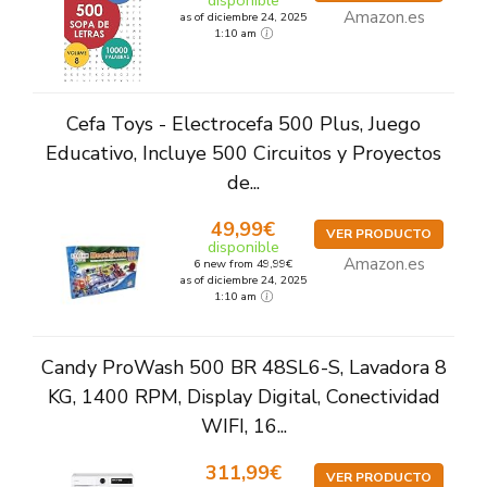
disponible
Amazon.es
as of diciembre 24, 2025
1:10 am
Cefa Toys - Electrocefa 500 Plus, Juego
Educativo, Incluye 500 Circuitos y Proyectos
de...
49,99€
VER PRODUCTO
disponible
Amazon.es
6 new from 49,99€
as of diciembre 24, 2025
1:10 am
Candy ProWash 500 BR 48SL6-S, Lavadora 8
KG, 1400 RPM, Display Digital, Conectividad
WIFI, 16...
311,99€
VER PRODUCTO