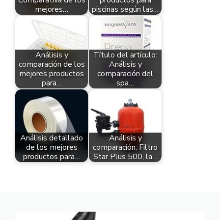
mejores…
piscinas según las…
Análisis y
Título del artículo:
comparación de los
Análisis y
mejores productos
comparación del
para…
spa…
Análisis detallado
Análisis y
de los mejores
comparación: Filtro
productos para…
Star Plus 500, la…