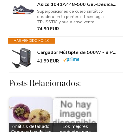
Asics 1041A448-500 Gel-Dedicate 8 Clay Hombre Indigo Fog/White EU 44
Superposiciones de cuero sintético
duradero en la puntera; Tecnología
TRUSSTIC y suela envolvente
74,90 EUR
MÁS VENDIDO NO. 10
Cargador Múltiple de 500W - 8 Puertos USB-C/USB-A, Estación de Carga...
41,99 EUR
Posts Relacionados:
Análisis detallado:
Los mejores
Comparativa de los
productos para