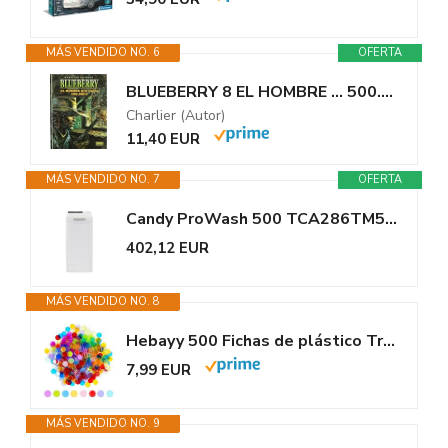
MÁS VENDIDO NO. 6
OFERTA
BLUEBERRY 8 EL HOMBRE ... 500.000 DOLAR
Charlier (Autor)
11,40 EUR
MÁS VENDIDO NO. 7
OFERTA
Candy ProWash 500 TCA286TM5-S Lavadora Carga Superior 8 KG, 1200 RPM,...
402,12 EUR
MÁS VENDIDO NO. 8
Hebayy 500 Fichas de plástico Transparentes de 8 Colores para el Bingo...
7,99 EUR
MÁS VENDIDO NO. 9