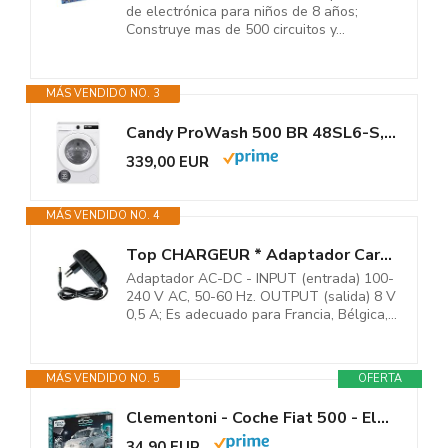
de electrónica para niños de 8 años;
Construye mas de 500 circuitos y...
MÁS VENDIDO NO. 3
Candy ProWash 500 BR 48SL6-S, Lavadora 8 KG, 1400 RPM, Display Digital,...
339,00 EUR
MÁS VENDIDO NO. 4
Top CHARGEUR * Adaptador Cargador Corriente Salida Output DC 8V 0.5A 500mA...
Adaptador AC-DC - INPUT (entrada) 100-
240 V AC, 50-60 Hz. OUTPUT (salida) 8 V
0,5 A; Es adecuado para Francia, Bélgica,...
MÁS VENDIDO NO. 5
OFERTA
Clementoni - Coche Fiat 500 - Eléctrico con Motor - Juego de...
34,90 EUR